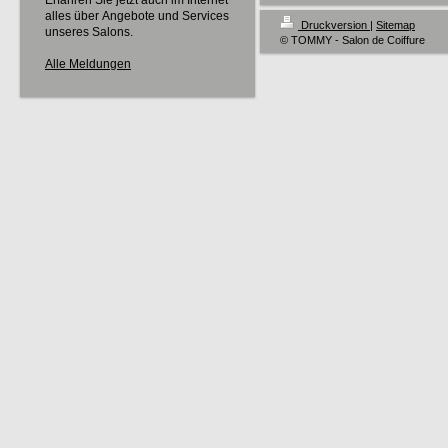
Erfahren Sie jetzt auch im Internet
alles über Angebote und Services
Druckversion
|
Sitemap
unseres Salons.
© TOMMY - Salon de Coiffure
Alle Meldungen