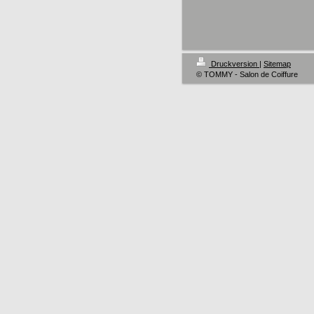
Druckversion
|
Sitemap
© TOMMY - Salon de Coiffure