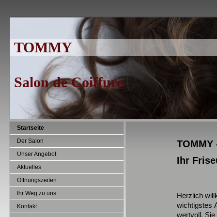
TOMMY
Salon de Coiffure
Startseite
Der Salon
TOMMY -
Unser Angebot
Ihr Fris
Aktuelles
Öffnungszeiten
Ihr Weg zu uns
Herzlich wil
wichtigstes 
Kontakt
wertvoll. Si