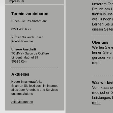
Impressum
unserem Team
Freude am U
Termin vereinbaren
finden in un
wie Kunden m
Rufen Sie uns einfach an:
Lernen Sie u
diesen Seite
0221 43 56 22
Nutzen Sie auch unser
Kontaktformular.
Über uns
Werfen Sie e
Unsere Anschrift
lernen Sie 
TOMMY - Salon de Coiffure
genauer ken
Lindenthalgürtel 39
50935 Köln
mehr
Aktuelles
Neuer Internetauftritt
Was wir bie
Erfahren Sie jetzt auch im Internet
Vom klassisc
alles über Angebote und Services
modischen St
unseres Salons.
Leistungen, 
Alle Meldungen
mehr