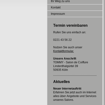
Ihr Weg zu uns
Kontakt
Impressum
Termin vereinbaren
Rufen Sie uns einfach an:
0221 43 56 22
Nutzen Sie auch unser
Kontaktformular.
Unsere Anschrift
TOMMY - Salon de Coiffure
Lindenthalgürtel 39
50935 Köln
Aktuelles
Neuer Internetauftritt
Erfahren Sie jetzt auch im Internet
alles über Angebote und Services
unseres Salons.